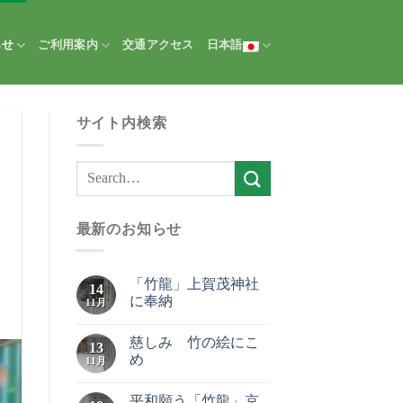
らせ
ご利用案内
交通アクセス
日本語
サイト内検索
最新のお知らせ
「竹龍」上賀茂神社
14
に奉納
11月
慈しみ 竹の絵にこ
13
め
11月
平和願う「竹龍」京