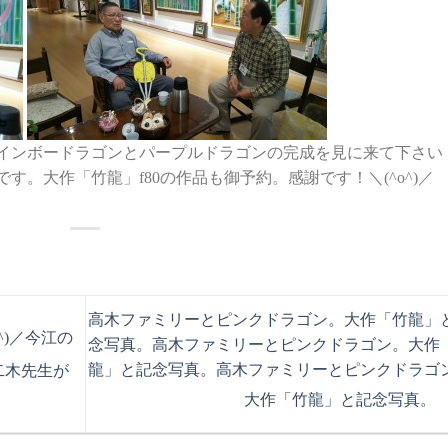
インボードラゴンとパープルドラゴンの完成を見に来て下さい
。大作「竹龍」f80の作品も御予約。感謝です！＼(^o^)／
高木ファミリーとピンクドラゴン。大作「竹龍」
)／
今江の
念写真。
高木ファミリーとピンクドラゴン。大作
龍」と記念写真。
高木ファミリーとピンクドラゴ
二木先生が
大作「竹龍」と記念写真。