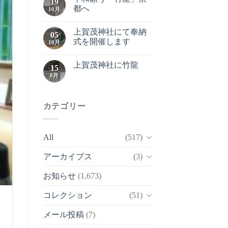
19
都へ
10月
上賀茂神社にて奉納
05
式を開催します
10月
上賀茂神社に竹龍
15
8月
カテゴリー
All
(517)
アーカイブス
(3)
お知らせ
(1,673)
コレクション
(51)
メール投稿
(7)