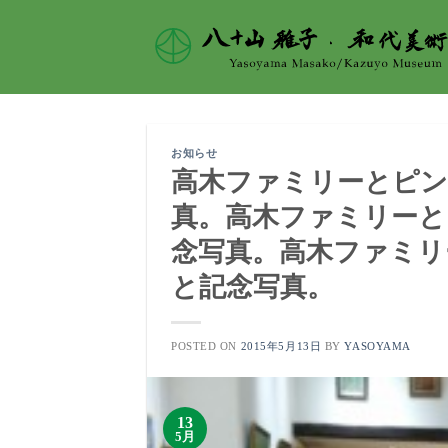
Skip
to
content
お知らせ
高木ファミリーとピン
真。
高木ファミリーと
念写真。
高木ファミリ
と記念写真。
POSTED ON
2015年5月13日
BY
YASOYAMA
13
5月