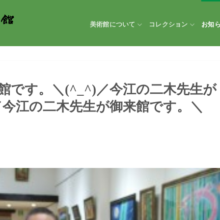
美術館について
コレクション
お知
です。＼(^_^)／
今江の二木先生が
／
今江の二木先生が御来館です。＼