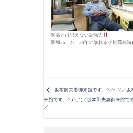
88歳とは思えない記憶力
昭和26、27、28年の暴れる小松高校時
坂本御夫妻御来館です。＼(^_^)／
坂
来館です。＼(^_^)／
坂本御夫妻御来館です。
／