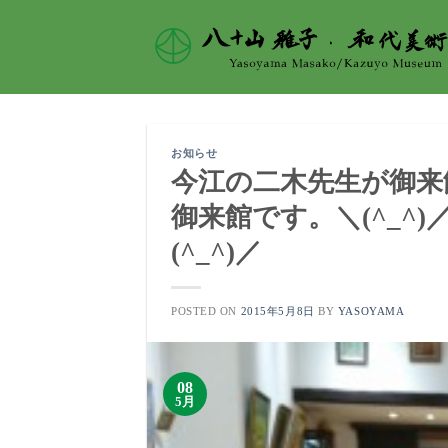
Skip
to
content
お知らせ
今江の二木先生が御来館
御来館です。＼(^_^)
(^_^)／
POSTED ON
2015年5月8日
BY
YASOYAMA
08
5月