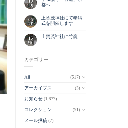
19
都へ
10月
上賀茂神社にて奉納
05
式を開催します
10月
上賀茂神社に竹龍
15
8月
カテゴリー
All
(517)
アーカイブス
(3)
お知らせ
(1,673)
コレクション
(51)
メール投稿
(7)