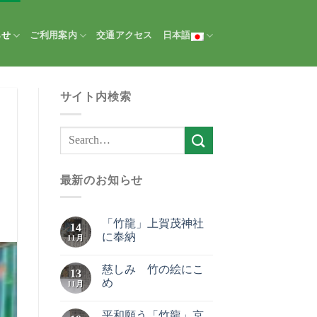
らせ
ご利用案内
交通アクセス
日本語
サイト内検索
最新のお知らせ
「竹龍」上賀茂神社
14
に奉納
11月
慈しみ 竹の絵にこ
13
め
11月
平和願う「竹龍」京