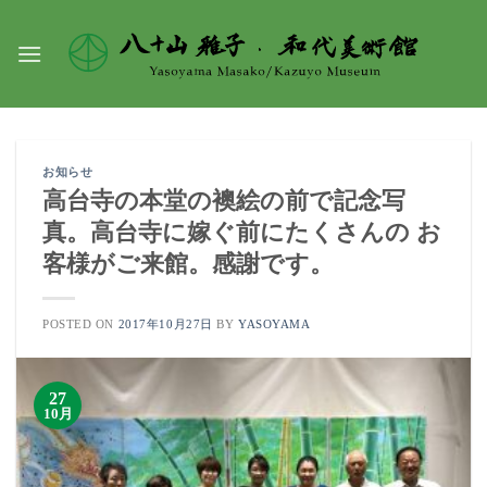
Skip
to
content
お知らせ
高台寺の本堂の襖絵の前で記念写
真。高台寺に嫁ぐ前にたくさんの お
客様がご来館。感謝です。
POSTED ON
2017年10月27日
BY
YASOYAMA
27
10月