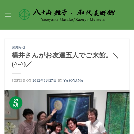
Skip
to
content
お知らせ
横井さんがお友達五人でご来館。＼
(^-^)／
POSTED ON
2012年6月27日
BY
YASOYAMA
27
6月