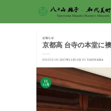
Skip
to
content
お知らせ
京都高 台寺の本堂に襖
POSTED ON
2017年11月11日
BY
YASOYAMA
11
11月