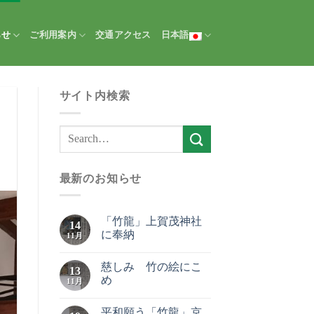
らせ
ご利用案内
交通アクセス
日本語
サイト内検索
最新のお知らせ
「竹龍」上賀茂神社
14
に奉納
11月
慈しみ 竹の絵にこ
13
め
11月
平和願う「竹龍」京