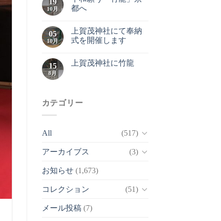
19
都へ
10月
上賀茂神社にて奉納
05
式を開催します
10月
上賀茂神社に竹龍
15
8月
カテゴリー
All
(517)
アーカイブス
(3)
お知らせ
(1,673)
コレクション
(51)
メール投稿
(7)