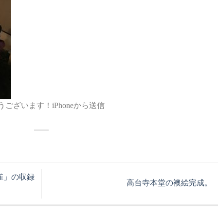
ざいます！iPhoneから送信
雀」の収録
高台寺本堂の襖絵完成。