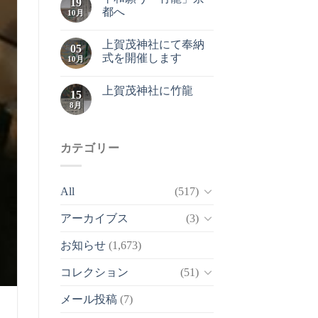
19
都へ
10月
上賀茂神社にて奉納
05
式を開催します
10月
上賀茂神社に竹龍
15
8月
カテゴリー
All
(517)
アーカイブス
(3)
お知らせ
(1,673)
コレクション
(51)
メール投稿
(7)