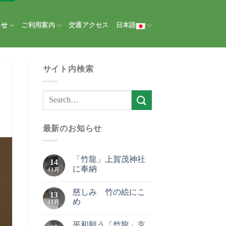
らせ
ご利用案内
交通アクセス
日本語
サイト内検索
最新のお知らせ
「竹龍」上賀茂神社
14
に奉納
11月
慈しみ 竹の絵にこ
13
め
11月
平和願う「竹龍」京