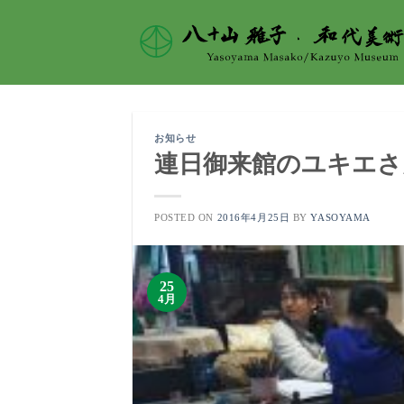
Skip
to
content
お知らせ
連日御来館のユキエ
POSTED ON
2016年4月25日
BY
YASOYAMA
25
4月