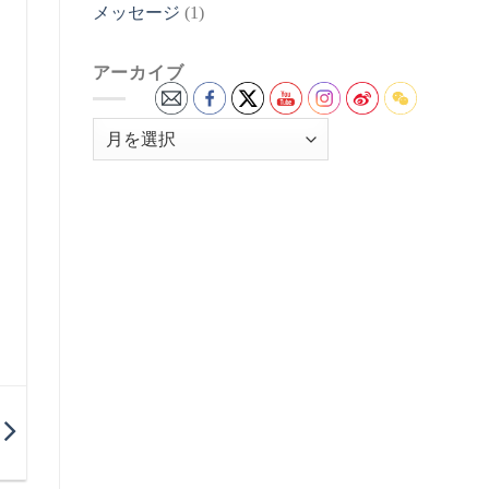
メッセージ
(1)
アーカイブ
ア
ー
カ
イ
ブ