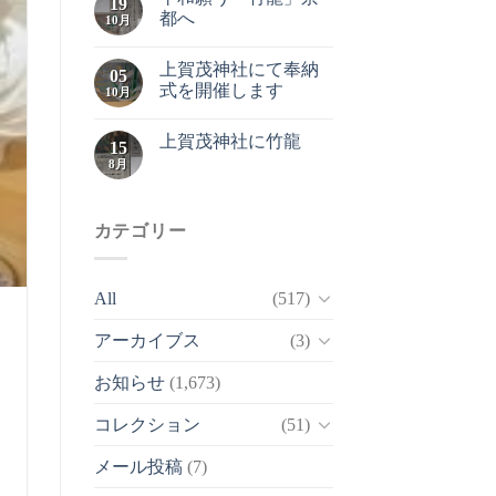
19
都へ
10月
上賀茂神社にて奉納
05
式を開催します
10月
上賀茂神社に竹龍
15
8月
カテゴリー
All
(517)
アーカイブス
(3)
お知らせ
(1,673)
コレクション
(51)
メール投稿
(7)