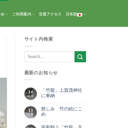
らせ
ご利用案内
交通アクセス
日本語
サイト内検索
最新のお知らせ
「竹龍」上賀茂神社
14
に奉納
11月
慈しみ 竹の絵にこ
13
め
11月
平和願う「竹龍」京