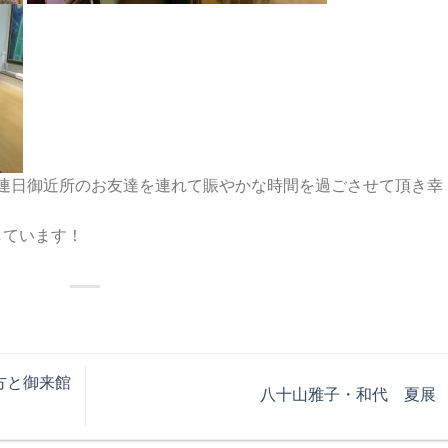
連日御近所のお友達を連れて賑やかな時間を過ごさせて頂き幸
しています！
方と御来館
八十山雅子・和代 夏展