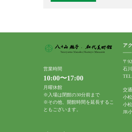
ア
〒92
石川
営業時間
TEL
10:00〜17:00
月曜休館
交
※入場は閉館の30分前まで
小松
※その他、開館時間を延長するこ
小松
ともございます。
JR