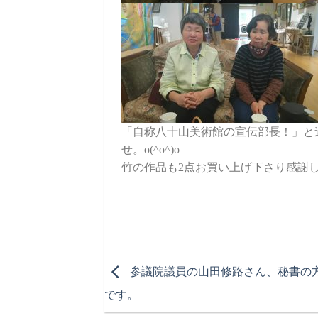
「自称八十山美術館の宣伝部長！」と
せ。o(^o^)o
竹の作品も2点お買い上げ下さり感謝
参議院議員の山田修路さん、秘書の
です。