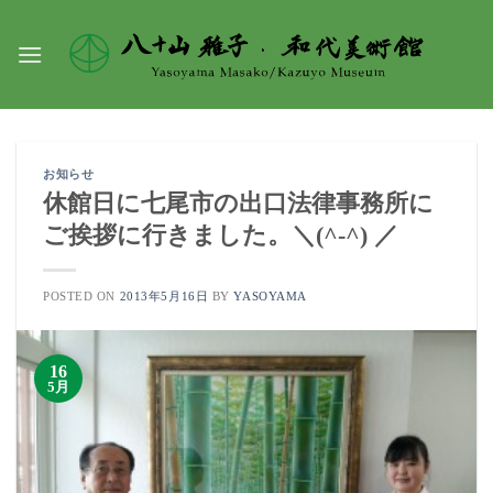
Skip
to
content
お知らせ
休館日に七尾市の出口法律事務所に
ご挨拶に行きました。＼(^-^) ／
POSTED ON
2013年5月16日
BY
YASOYAMA
16
5月