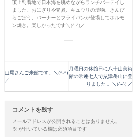
頂上到着地で日本海を眺めながらランチパーテイし
ました。おにぎりや筍煮、キュウリの漬物、きんぴ
らごぼう、バーナーとフライパンが登場してホルモ
ン焼き。楽しかったです＼(^-^)／
月曜日の休館日に八十山美術
山尾さんご来館です。＼(^-^)
館の常連七人で粟津岳山に登
／
りました 。＼(^-^) ／
コメントを残す
メールアドレスが公開されることはありません。
※
が付いている欄は必須項目です