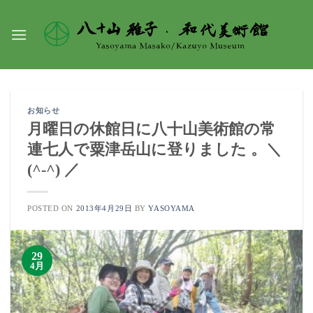
Skip
to
content
お知らせ
月曜日の休館日に八十山美術館の常
連七人で粟津岳山に登りました 。＼
(^-^) ／
POSTED ON
2013年4月29日
BY
YASOYAMA
29
4月