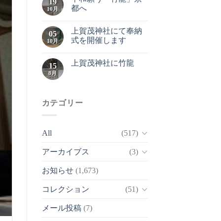
19
都へ
10月
上賀茂神社にて奉納
05
式を開催します
10月
上賀茂神社に竹龍
15
8月
カテゴリー
All
(517)
アーカイブス
(3)
お知らせ
(1,673)
コレクション
(51)
メール投稿
(7)