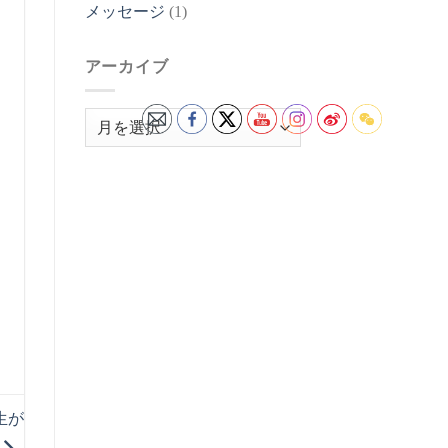
メッセージ
(1)
アーカイブ
ア
ー
カ
イ
ブ
生が