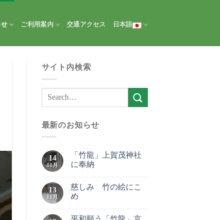
らせ
ご利用案内
交通アクセス
日本語
サイト内検索
最新のお知らせ
「竹龍」上賀茂神社
14
に奉納
11月
慈しみ 竹の絵にこ
13
め
11月
平和願う「竹龍」京