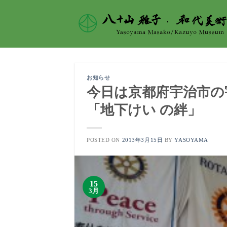
Skip
to
content
お知らせ
今日は京都府宇治市の
「地下けい の絆」
POSTED ON
2013年3月15日
BY
YASOYAMA
15
3月