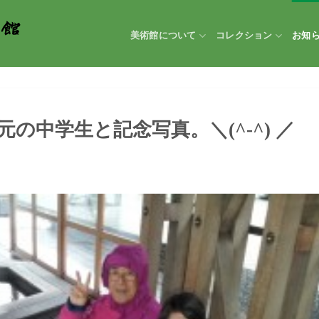
美術館について
コレクション
お知
の中学生と記念写真。＼(^-^) ／