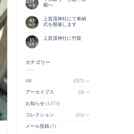
19
都へ
10月
上賀茂神社にて奉納
05
式を開催します
10月
上賀茂神社に竹龍
15
8月
カテゴリー
All
(517)
アーカイブス
(3)
お知らせ
(1,673)
コレクション
(51)
メール投稿
(7)