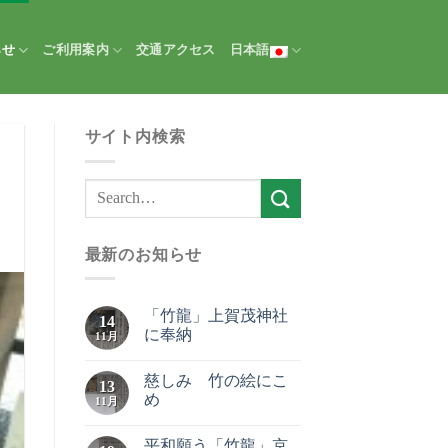
らせ
ご利用案内
交通アクセス
日本語
サイト内検索
最新のお知らせ
「竹龍」上賀茂神社
14
に奉納
11月
慈しみ 竹の絵にこ
13
め
11月
平和願う「竹龍」京