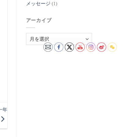
メッセージ
(1)
アーカイブ
ア
ー
カ
イ
ブ
一年