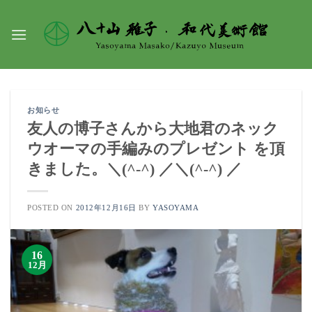
Skip
to
content
お知らせ
友人の博子さんから大地君のネック
ウオーマの手編みのプレゼント を頂
きました。＼(^-^) ／＼(^-^) ／
POSTED ON
2012年12月16日
BY
YASOYAMA
16
12月