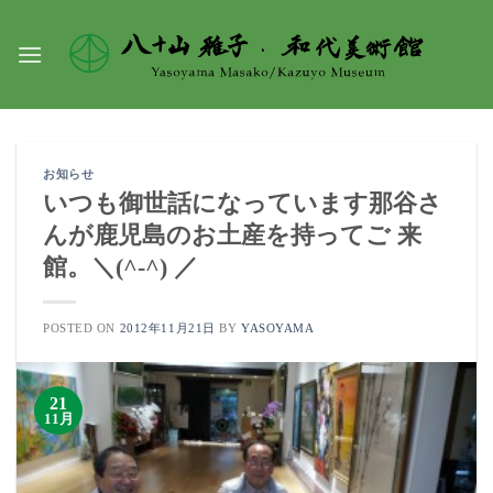
Skip
to
content
お知らせ
いつも御世話になっています那谷さ
んが鹿児島のお土産を持ってご 来
館。＼(^-^) ／
POSTED ON
2012年11月21日
BY
YASOYAMA
21
11月