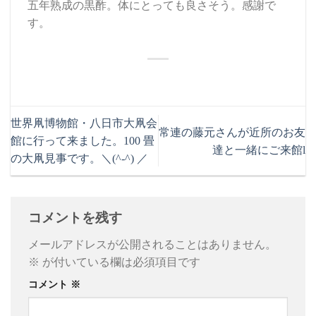
五年熟成の黒酢。体にとっても良さそう。感謝で
す。
世界凧博物館・八日市大凧会
常連の藤元さんが近所のお友
館に行って来ました。100 畳
達と一緒にご来館l
の大凧見事です。＼(^-^) ／
コメントを残す
メールアドレスが公開されることはありません。
※
が付いている欄は必須項目です
コメント
※