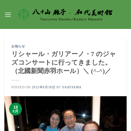
Skip
to
content
お知らせ
リシャール・ガリアーノ・7 のジャ
ズコンサートに行ってきました。
（北國新聞赤羽ホール）＼ (^-^)／
POSTED ON
2012年9月18日
BY
YASOYAMA
18
9月