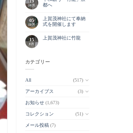
19
都へ
10月
上賀茂神社にて奉納
05
式を開催します
10月
上賀茂神社に竹龍
15
8月
カテゴリー
All
(517)
アーカイブス
(3)
お知らせ
(1,673)
コレクション
(51)
メール投稿
(7)