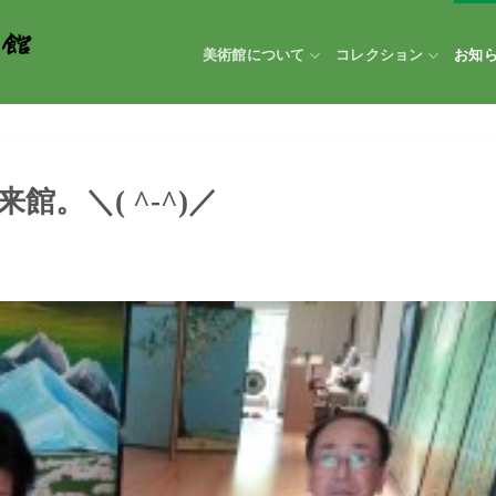
美術館について
コレクション
お知
。＼( ^-^)／