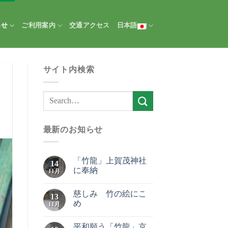
らせ
ご利用案内
交通アクセス
日本語
サイト内検索
最新のお知らせ
「竹龍」上賀茂神社
14
に奉納
11月
慈しみ 竹の絵にこ
13
め
11月
平和願う「竹龍」京