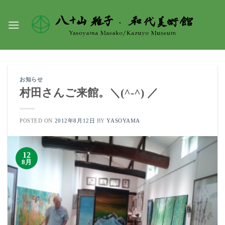
Skip
to
content
お知らせ
村田さんご来館。＼(^-^) ／
POSTED ON
2012年8月12日
BY
YASOYAMA
12
8月