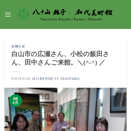
Skip
to
content
お知らせ
白山市の広瀬さん、小松の飯田さ
ん、田中さんご来館。＼(^-^) ／
POSTED ON
2012年8月8日
BY
YASOYAMA
08
8月