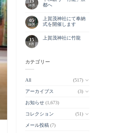
19
都へ
10月
上賀茂神社にて奉納
05
式を開催します
10月
上賀茂神社に竹龍
15
8月
カテゴリー
All
(517)
アーカイブス
(3)
お知らせ
(1,673)
コレクション
(51)
メール投稿
(7)