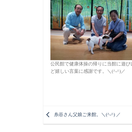
公民館で健康体操の帰りに当館に遊び
ど嬉しい言葉に感謝です。＼(^-^)／
糸谷さん父娘ご来館。＼(^-^) ／