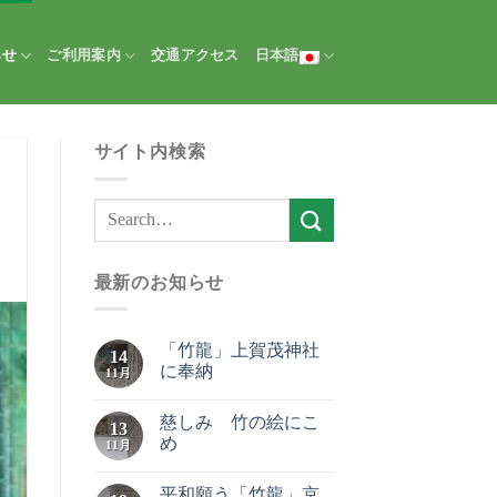
らせ
ご利用案内
交通アクセス
日本語
サイト内検索
最新のお知らせ
「竹龍」上賀茂神社
14
に奉納
11月
慈しみ 竹の絵にこ
13
め
11月
平和願う「竹龍」京