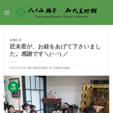
Skip
to
content
お知らせ
匠未君が、お経をあげて下さいまし
た。感謝です＼(^-^) ／
POSTED ON
2012年6月30日
BY
YASOYAMA
30
6月