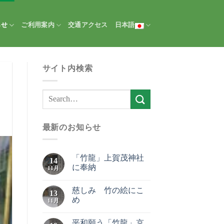
らせ
ご利用案内
交通アクセス
日本語
サイト内検索
最新のお知らせ
「竹龍」上賀茂神社
14
に奉納
11月
慈しみ 竹の絵にこ
13
め
11月
平和願う「竹龍」京