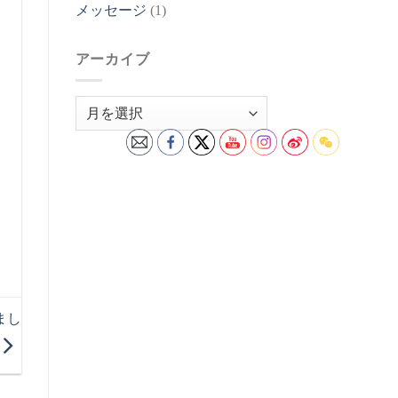
メッセージ
(1)
アーカイブ
ア
ー
カ
イ
ブ
まし