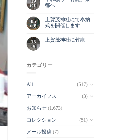
19
都へ
10月
上賀茂神社にて奉納
05
式を開催します
10月
上賀茂神社に竹龍
15
8月
カテゴリー
All
(517)
アーカイブス
(3)
お知らせ
(1,673)
コレクション
(51)
メール投稿
(7)