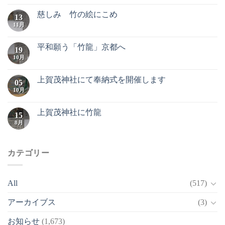
慈しみ 竹の絵にこめ
13
11月
平和願う「竹龍」京都へ
19
10月
上賀茂神社にて奉納式を開催します
05
10月
上賀茂神社に竹龍
15
8月
カテゴリー
All
(517)
アーカイブス
(3)
お知らせ
(1,673)