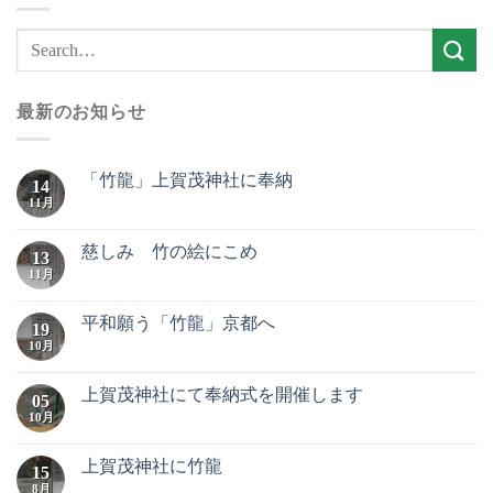
最新のお知らせ
「竹龍」上賀茂神社に奉納
14
11月
慈しみ 竹の絵にこめ
13
11月
平和願う「竹龍」京都へ
19
10月
上賀茂神社にて奉納式を開催します
05
10月
上賀茂神社に竹龍
15
8月