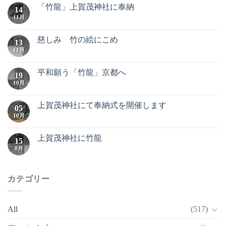
「竹龍」上賀茂神社に奉納
14
11月
慈しみ 竹の絵にこめ
13
11月
平和願う「竹龍」京都へ
19
10月
上賀茂神社にて奉納式を開催します
05
10月
上賀茂神社に竹龍
15
8月
カテゴリー
All
(517)