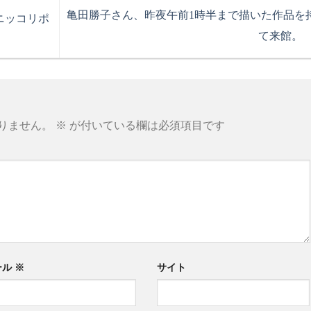
亀田勝子さん、昨夜午前1時半まで描いた作品を
ニッコリポ
て来館。
りません。
※
が付いている欄は必須項目です
ール
※
サイト