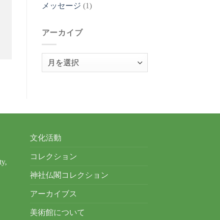
メッセージ
(1)
アーカイブ
ア
ー
カ
イ
ブ
文化活動
コレクション
ty,
神社仏閣コレクション
アーカイブス
美術館について