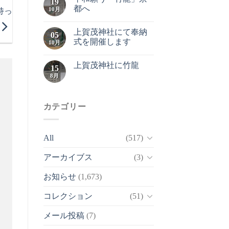
19
都へ
10月
持っ
上賀茂神社にて奉納
05
式を開催します
10月
上賀茂神社に竹龍
15
8月
カテゴリー
All
(517)
アーカイブス
(3)
お知らせ
(1,673)
コレクション
(51)
メール投稿
(7)