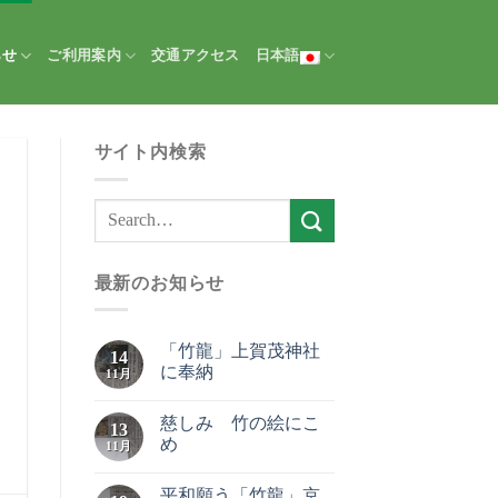
らせ
ご利用案内
交通アクセス
日本語
サイト内検索
最新のお知らせ
「竹龍」上賀茂神社
14
に奉納
11月
慈しみ 竹の絵にこ
13
め
11月
平和願う「竹龍」京