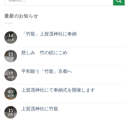
最新のお知らせ
「竹龍」上賀茂神社に奉納
14
11月
慈しみ 竹の絵にこめ
13
11月
平和願う「竹龍」京都へ
19
10月
上賀茂神社にて奉納式を開催します
05
10月
上賀茂神社に竹龍
15
8月