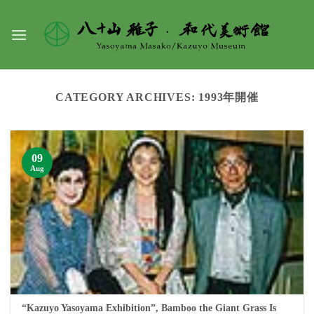
Skip
to
content
CATEGORY ARCHIVES:
1993年開催
09
Aug
“Kazuyo Yasoyama Exhibition”, Bamboo the Giant Grass Is