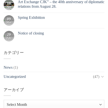
Art Exchange CJK” – the 40th anniversary of diplomatic
18
relations from August 28.
Apr
Spring Exhibition
09
Mar
Notice of closing
29
Feb
カテゴリー
News
(1)
Uncategorized
(47)
アーカイブ
ア
ー