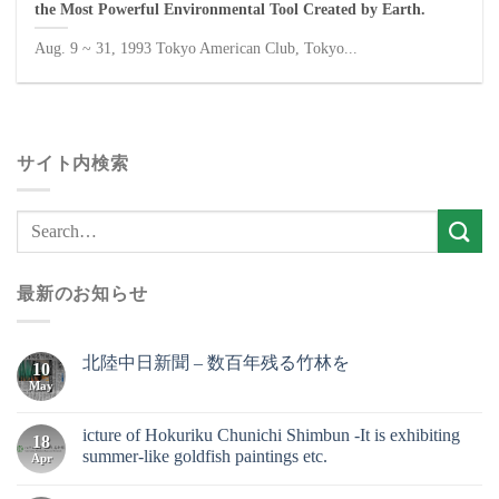
the Most Powerful Environmental Tool Created by Earth.
Aug. 9 ~ 31, 1993 Tokyo American Club, Tokyo...
サイト内検索
最新のお知らせ
北陸中日新聞 – 数百年残る竹林を
10
May
icture of Hokuriku Chunichi Shimbun -It is exhibiting
18
summer-like goldfish paintings etc.
Apr