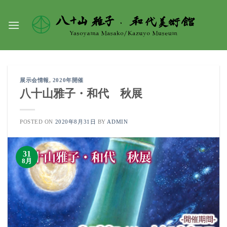
Skip
to
content
展示会情報
,
2020年開催
八十山雅子・和代 秋展
POSTED ON
2020年8月31日
BY
ADMIN
31
8月