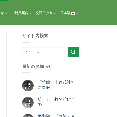
らせ
ご利用案内
交通アクセス
日本語
サイト内検索
最新のお知らせ
「竹龍」上賀茂神社
14
に奉納
11月
慈しみ 竹の絵にこ
13
め
11月
平和願う「竹龍」京