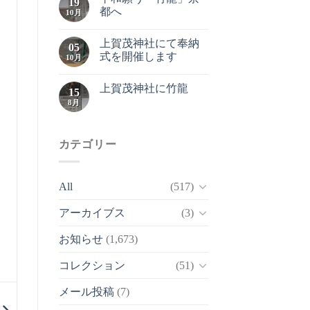
19
都へ
10月
上賀茂神社にて奉納
05
式を開催します
10月
上賀茂神社に竹龍
15
8月
カテゴリー
All
(517)
アーカイブス
(3)
お知らせ
(1,673)
コレクション
(51)
メール投稿
(7)