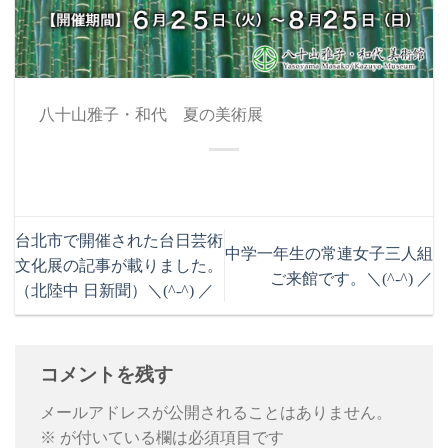
八十山雅子・和代 夏の美術展
台北市で開催された台日芸術
中学一年生の常連女子三人組
文化展の記事が載りました。
ご来館です。＼(^-^) ／
（北陸中 日新聞）＼(^-^) ／
コメントを残す
メールアドレスが公開されることはありません。
※
が付いている欄は必須項目です