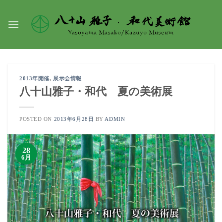
Skip
to
content
2013年開催
,
展示会情報
八十山雅子・和代 夏の美術展
POSTED ON
2013年6月28日
BY
ADMIN
28
6月