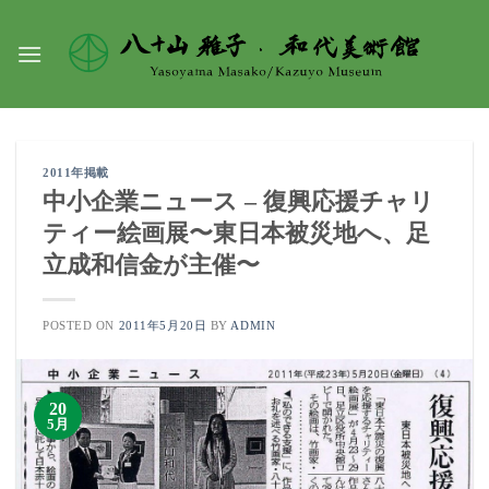
Skip
to
content
2011年掲載
中小企業ニュース – 復興応援チャリ
ティー絵画展〜東日本被災地へ、足
立成和信金が主催〜
POSTED ON
2011年5月20日
BY
ADMIN
20
5月