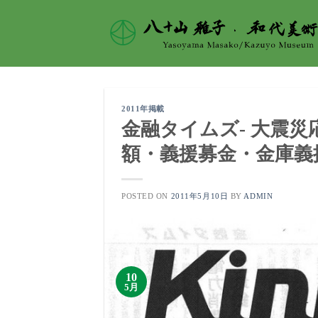
Skip
to
content
2011年掲載
金融タイムズ- 大震
額・義援募金・金庫義援
POSTED ON
2011年5月10日
BY
ADMIN
10
5月