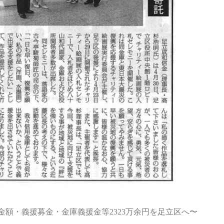
額・義援募金・金庫義援金等2323万余円を足立区へ〜