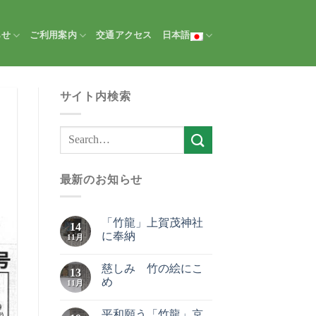
らせ
ご利用案内
交通アクセス
日本語
サイト内検索
最新のお知らせ
「竹龍」上賀茂神社
14
に奉納
11月
慈しみ 竹の絵にこ
13
め
11月
平和願う「竹龍」京