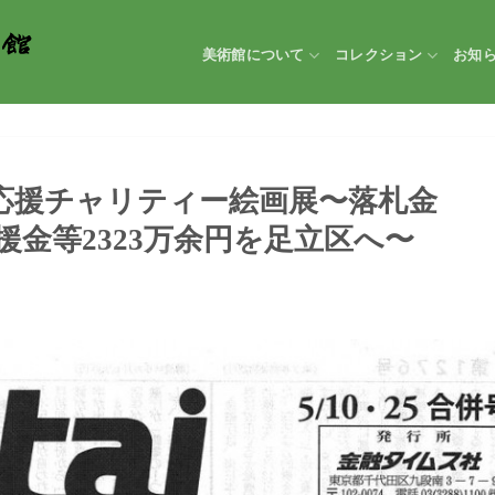
美術館について
コレクション
お知
災応援チャリティー絵画展〜落札金
金等2323万余円を足立区へ〜