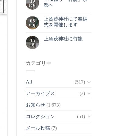
19
都へ
10月
上賀茂神社にて奉納
05
式を開催します
10月
上賀茂神社に竹龍
15
8月
カテゴリー
All
(517)
アーカイブス
(3)
お知らせ
(1,673)
コレクション
(51)
メール投稿
(7)