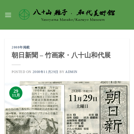
Skip
to
content
2008年掲載
朝日新聞 – 竹画家・八十山和代展
POSTED ON
2008年11月29日
BY
ADMIN
29
11月