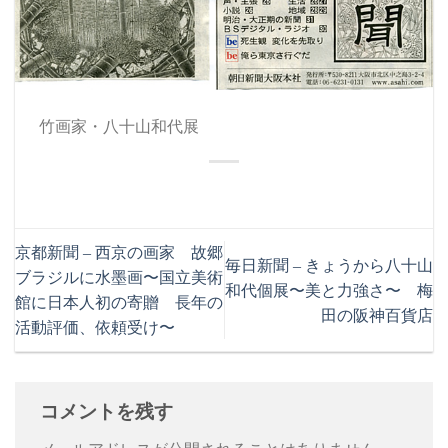
竹画家・八十山和代展
京都新聞 – 西京の画家 故郷
毎日新聞 – きょうから八十山
ブラジルに水墨画〜国立美術
和代個展〜美と力強さ〜 梅
館に日本人初の寄贈 長年の
田の阪神百貨店
活動評価、依頼受け〜
コメントを残す