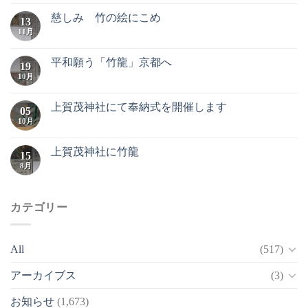
慈しみ 竹の絵にこめ
13
11月
平和願う「竹龍」京都へ
19
10月
上賀茂神社にて奉納式を開催します
05
10月
上賀茂神社に竹龍
15
8月
カテゴリー
All
(517)
アーカイブス
(3)
お知らせ
(1,673)