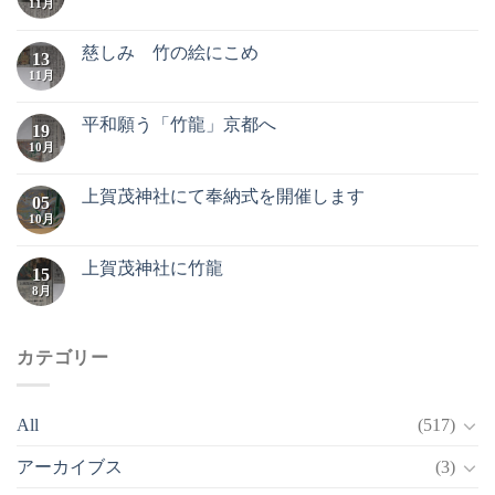
11月
慈しみ 竹の絵にこめ
13
11月
平和願う「竹龍」京都へ
19
10月
上賀茂神社にて奉納式を開催します
05
10月
上賀茂神社に竹龍
15
8月
カテゴリー
All
(517)
アーカイブス
(3)