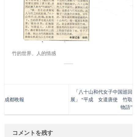
竹的世界、人的情感
「八十山和代女子中国巡回
成都晩報
展」 “平成 女遣唐使 竹取
物語”
コメントを残す