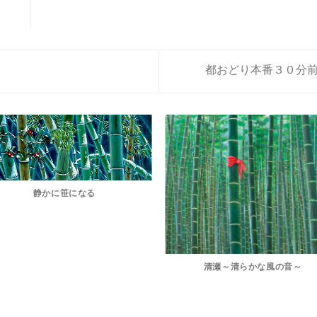
都おどり本番３０分前 – Thirt
静かに笹になる
清瀬～清らかな風の音～