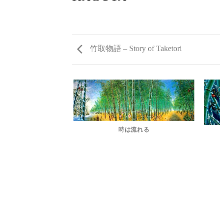
竹取物語 – Story of Taketori
時は流れる
原野竹林