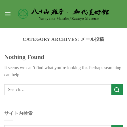
Skip
to
content
CATEGORY ARCHIVES:
メール投稿
Nothing Found
It seems we can’t find what you’re looking for. Perhaps searching
can help.
サイト内検索