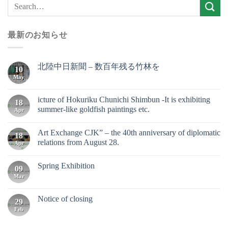
最新のお知らせ
北陸中日新聞 – 数百年残る竹林を
10
May
icture of Hokuriku Chunichi Shimbun -It is exhibiting
18
summer-like goldfish paintings etc.
Apr
Art Exchange CJK” – the 40th anniversary of diplomatic
18
relations from August 28.
Apr
Spring Exhibition
09
Mar
Notice of closing
29
Feb